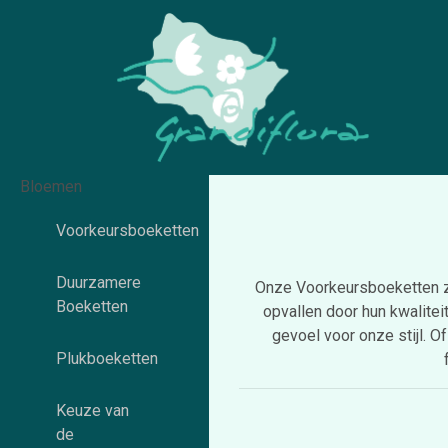
Bloemen
Voorkeursboeketten
Duurzamere
Onze Voorkeursboeketten zij
Boeketten
opvallen door hun kwalitei
gevoel voor onze stijl. O
Plukboeketten
Keuze van
de